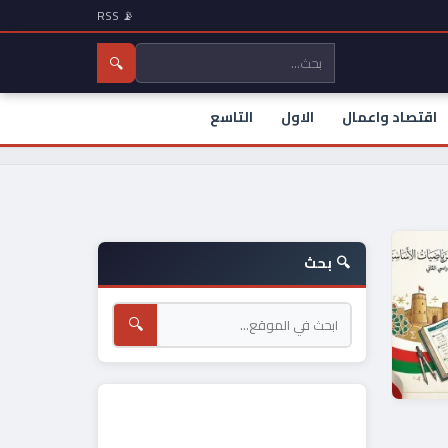
📡 RSS
🔍
اقتصاد واعمال
الاول
التاسع
🔍 بحث
🔍