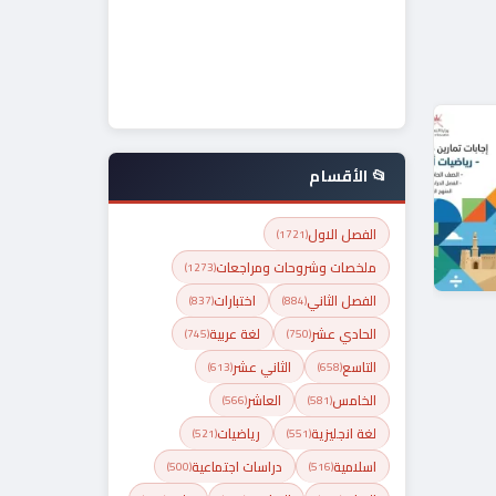
📂 الأقسام
الفصل الاول
(1721)
ملخصات وشروحات ومراجعات
(1273)
الفصل الثاني
اختبارات
(837)
(884)
الحادي عشر
لغة عربية
(745)
(750)
التاسع
الثاني عشر
(613)
(658)
الخامس
العاشر
(566)
(581)
لغة انجليزية
رياضيات
(521)
(551)
اسلامية
دراسات اجتماعية
(500)
(516)