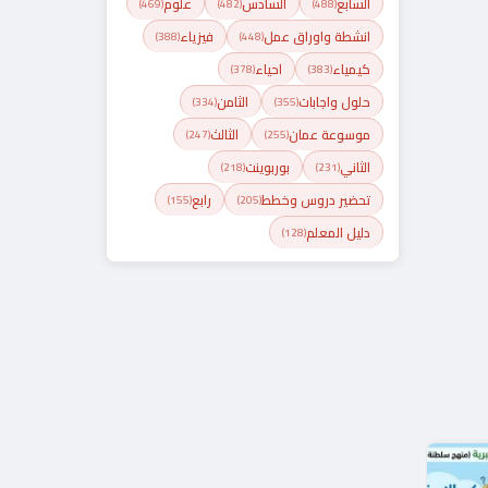
السابع
السادس
علوم
(469)
(482)
(488)
انشطة واوراق عمل
فيزياء
(388)
(448)
كيمياء
احياء
(378)
(383)
حلول واجابات
الثامن
(334)
(355)
موسوعة عمان
الثالث
(247)
(255)
الثاني
بوربوينت
(218)
(231)
تحضير دروس وخطط
رابع
(155)
(205)
دليل المعلم
(128)