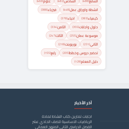
السابع
السادس
علوم
(469)
(482)
(488)
انشطة واوراق عمل
فيزياء
(388)
(448)
كيمياء
احياء
(378)
(383)
حلول واجابات
الثامن
(334)
(355)
موسوعة عمان
الثالث
(247)
(255)
الثاني
بوربوينت
(218)
(231)
تحضير دروس وخطط
رابع
(155)
(205)
دليل المعلم
(128)
آخر الأخبار
اجابات تمارين كتاب النشاط لمادة
الرياضيات الاساسية للصف الحادي عشر
الفصل الدراسي الثاني المنهج العماني