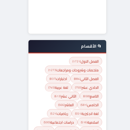
📂 الأقسام
الفصل الاول
(1721)
ملخصات وشروحات ومراجعات
(1273)
الفصل الثاني
اختبارات
(837)
(884)
الحادي عشر
لغة عربية
(745)
(750)
التاسع
الثاني عشر
(613)
(658)
الخامس
العاشر
(566)
(581)
لغة انجليزية
رياضيات
(521)
(551)
اسلامية
دراسات اجتماعية
(500)
(516)