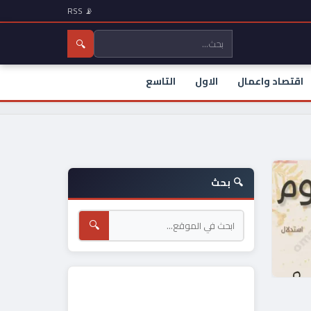
📡 RSS
🔍
اقتصاد واعمال
الاول
التاسع
🔍 بحث
🔍