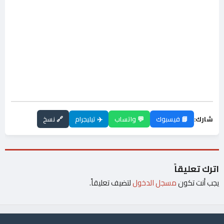
شارك:
📘 فيسبوك
💬 واتساب
✈️ تيليجرام
🔗 نسخ
اترك تعليقاً
يجب أنت تكون
مسجل الدخول
لتضيف تعليقاً.