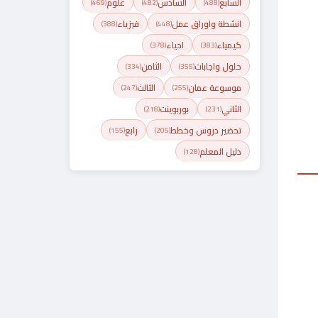
السابع
السادس
علوم
(469)
(482)
(488)
انشطة واوراق عمل
فيزياء
(388)
(448)
كيمياء
احياء
(378)
(383)
حلول واجابات
الثامن
(334)
(355)
موسوعة عمان
الثالث
(247)
(255)
الثاني
بوربوينت
(218)
(231)
تحضير دروس وخطط
رابع
(155)
(205)
دليل المعلم
(128)