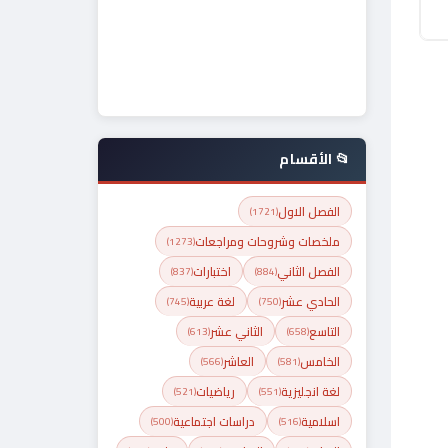
📂 الأقسام
الفصل الاول
(1721)
ملخصات وشروحات ومراجعات
(1273)
الفصل الثاني
اختبارات
(837)
(884)
الحادي عشر
لغة عربية
(745)
(750)
التاسع
الثاني عشر
(613)
(658)
الخامس
العاشر
(566)
(581)
لغة انجليزية
رياضيات
(521)
(551)
اسلامية
دراسات اجتماعية
(500)
(516)