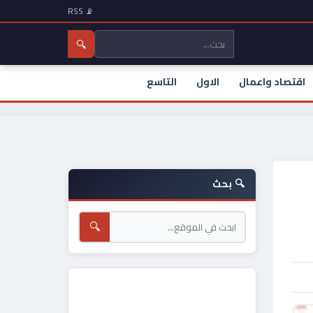
📡 RSS
🔍
اقتصاد واعمال
الاول
التاسع
🔍 بحث
🔍