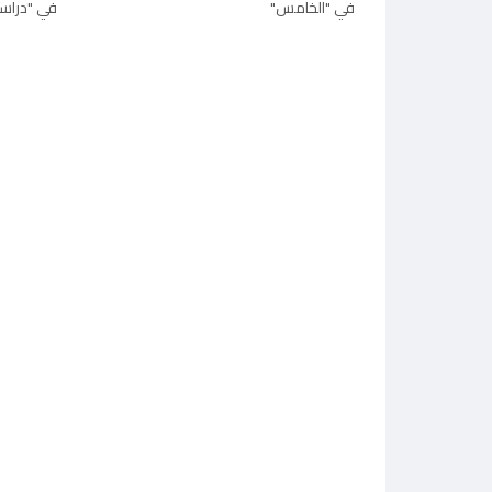
في "الخامس"
في "دراسا