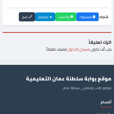
شارك:
📘 فيسبوك
💬 واتساب
✈️ تيليجرام
🔗 نسخ
اترك تعليقاً
يجب أنت تكون
مسجل الدخول
لتضيف تعليقاً.
موقع بوابة سلطنة عمان التعليمية
موقع طلاب ومعلمي سلطنة عمان
أقسام