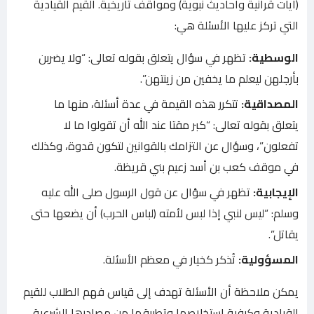
(آيات قرآنية وأحاديث نبوية) ومواقف تاريخية. القيم القيادية
التي تركز عليها الأسئلة هي:
الوسطية:
تظهر في سؤال يتعلق بقوله تعالى: “ولا يضربن
بأرجلهن ليعلم ما يخفين من زينتهن”.
المصداقية:
تتكرر هذه القيمة في عدة أسئلة، منها ما
يتعلق بقوله تعالى: “كبر مقتا عند الله أن تقولوا ما لا
تفعلون”، وسؤال عن التزامك بالقوانين لتكون قدوة، وكذلك
في موقف كعب بن أسد زعيم بني قريظة.
الإيجابية:
تظهر في سؤال عن قول الرسول صلى الله عليه
وسلم: “ليس لنبي إذا لبس لأمته (لباس الحرب) أن يضعها حتى
يقاتل”.
المسؤولية:
تُذكر كخيار في معظم الأسئلة.
يمكن ملاحظة أن الأسئلة تهدف إلى قياس فهم الطلاب للقيم
القيادية وكيفية استخلاصها وتطبيقها من مصادرها الشرعية