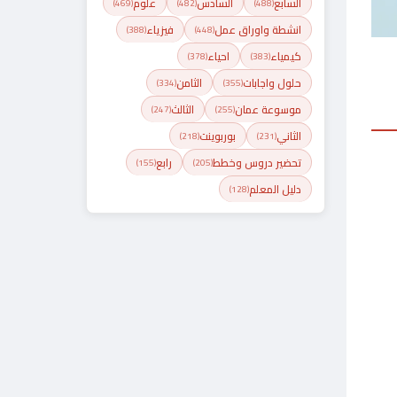
السابع
السادس
علوم
(469)
(482)
(488)
انشطة واوراق عمل
فيزياء
(388)
(448)
كيمياء
احياء
(378)
(383)
حلول واجابات
الثامن
(334)
(355)
موسوعة عمان
الثالث
(247)
(255)
الثاني
بوربوينت
(218)
(231)
تحضير دروس وخطط
رابع
(155)
(205)
دليل المعلم
(128)