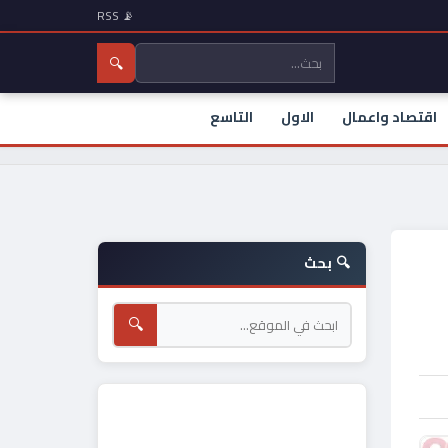
📡 RSS
🔍
اقتصاد واعمال
الاول
التاسع
🔍 بحث
🔍