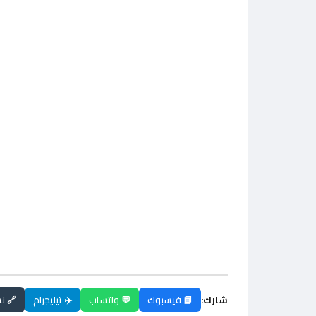
شارك:
📘 فيسبوك
💬 واتساب
✈️ تيليجرام
🔗 ن