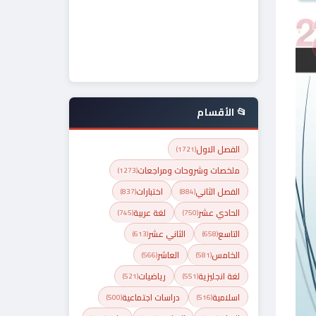
📂 الأقسام
الفصل الاول
(1721)
ملخصات وشروحات ومراجعات
(1273)
الفصل الثاني
اختبارات
(837)
(884)
الحادي عشر
لغة عربية
(745)
(750)
التاسع
الثاني عشر
(613)
(658)
الخامس
العاشر
(566)
(581)
لغة انجليزية
رياضيات
(521)
(551)
اسلامية
دراسات اجتماعية
(500)
(516)