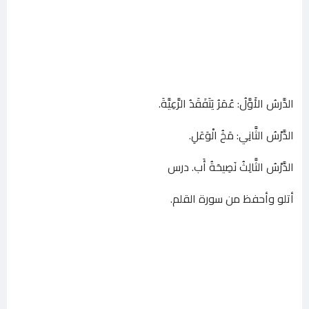
الدَّرسُ الأَوَّلُ: عُمَرُ يَتَفَقَدُ الرَّعِيَّةَ.
الدَّرْسُ الثَّانِي: مَخُ الْوَعَلِ.
الدَّرْسُ الثَّالِثُ نَصِيحَةُ أَب. درس
أتلو وأحفظ من سورة القلم.