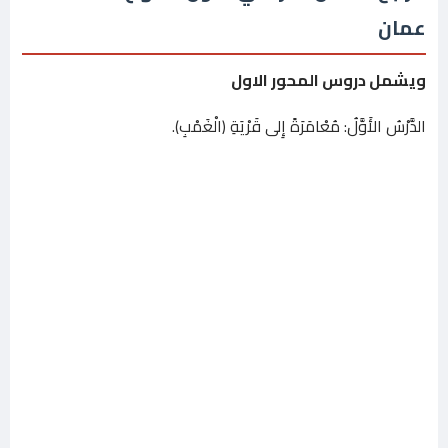
عمان
ويشمل دروس المحور الاول
الدَّرْسُ الأَوَّلُ: مُعْامَرَةً إِلى قَرْيَةِ (الْغَمْبِ).