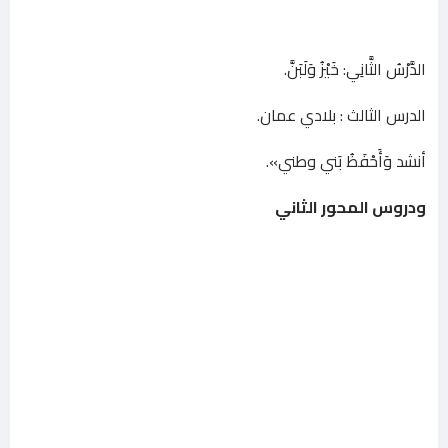
الدَّرْسُ الثَّانِي: خَيْزُ وَلَبَنَّ.
الدرس الثالث : بلادي عمان.
أنشد وَأَحْفَظُ بَني وطني».
ودروس المحور الثاني