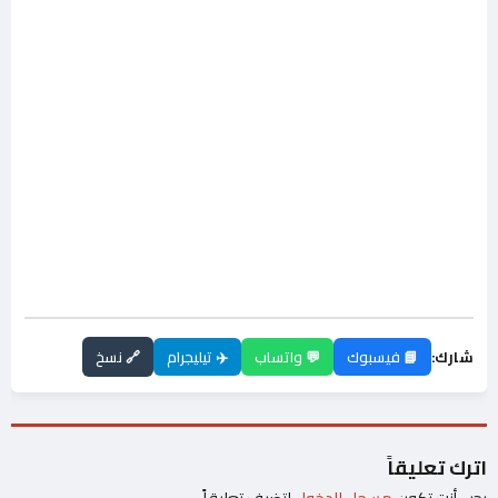
شارك:
📘 فيسبوك
💬 واتساب
✈️ تيليجرام
🔗 نسخ
اترك تعليقاً