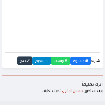
شارك:
📘 فيسبوك
💬 واتساب
✈️ تيليجرام
🔗 نسخ
اترك تعليقاً
يجب أنت تكون
مسجل الدخول
لتضيف تعليقاً.