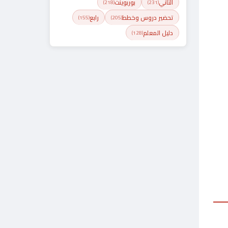
الثاني
بوربوينت
(218)
(231)
تحضير دروس وخطط
رابع
(155)
(205)
دليل المعلم
(128)