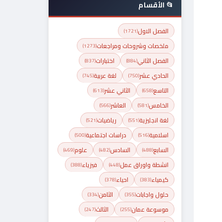
📂 الأقسام
الفصل الاول
(1721)
ملخصات وشروحات ومراجعات
(1273)
الفصل الثاني
اختبارات
(837)
(884)
الحادي عشر
لغة عربية
(745)
(750)
التاسع
الثاني عشر
(613)
(658)
الخامس
العاشر
(566)
(581)
لغة انجليزية
رياضيات
(521)
(551)
اسلامية
دراسات اجتماعية
(500)
(516)
السابع
السادس
علوم
(469)
(482)
(488)
انشطة واوراق عمل
فيزياء
(388)
(448)
كيمياء
احياء
(378)
(383)
حلول واجابات
الثامن
(334)
(355)
موسوعة عمان
الثالث
(247)
(255)