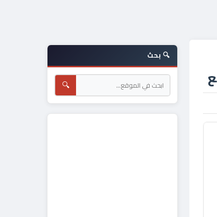
🔍 بحث
ع
🔍