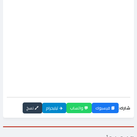
شارك:
📘 فيسبوك
💬 واتساب
✈️ تيليجرام
🔗 نسخ