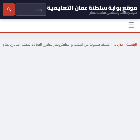
موقع بوابة سلطنة عمان التعليمية
🔍
موقع طلاب ومعلمي سلطنة عمان
☰
الرئيسية
←
فيزياء
←
انشطة محلولة عن استخدام المايكروميتر لمادى الفيزياء للصف الحادي عشر