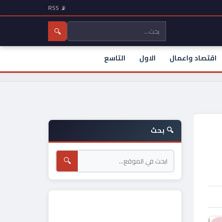
📡 RSS
🔍
اقتصاد واعمال
الاول
التاسع
🔍 بحث
🔍