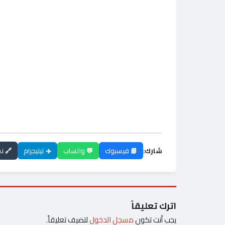
شارك:
📘 فيسبوك
💬 واتساب
✈️ تيليجرام
🔗 ن
اترك تعليقاً
يجب أنت تكون
مسجل الدخول
لتضيف تعليقاً.