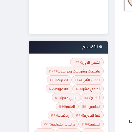
📂 الأقسام
الفصل الاول
(1721)
ملخصات وشروحات ومراجعات
(1273)
الفصل الثاني
اختبارات
(837)
(884)
الحادي عشر
لغة عربية
(745)
(750)
التاسع
الثاني عشر
(613)
(658)
الخامس
العاشر
(566)
(581)
لغة انجليزية
رياضيات
(521)
(551)
ل
اسلامية
دراسات اجتماعية
(500)
(516)