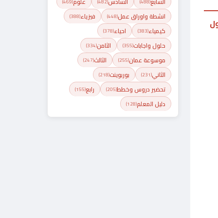
السابع
السادس
علوم
(469)
(482)
(488)
انشطة واوراق عمل
فيزياء
(388)
(448)
ول
كيمياء
احياء
(378)
(383)
حلول واجابات
الثامن
(334)
(355)
موسوعة عمان
الثالث
(247)
(255)
الثاني
بوربوينت
(218)
(231)
تحضير دروس وخطط
رابع
(155)
(205)
دليل المعلم
(128)