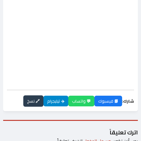
شارك:
📘 فيسبوك
💬 واتساب
✈️ تيليجرام
🔗 نسخ
اترك تعليقاً