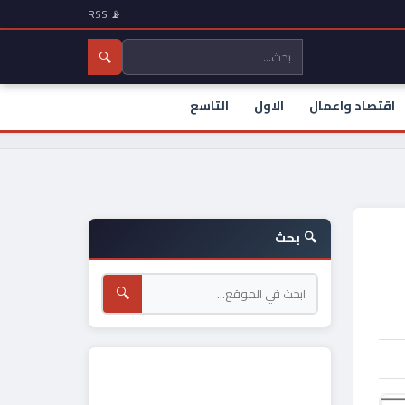
📡 RSS
🔍
اقتصاد واعمال
الاول
التاسع
🔍 بحث
🔍