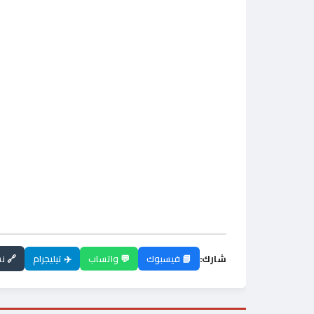
شارك:
📘 فيسبوك
💬 واتساب
✈️ تيليجرام
🔗 ن