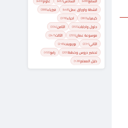
السابع
السادس
علوم
(469)
(482)
(488)
انشطة واوراق عمل
فيزياء
(388)
(448)
كيمياء
احياء
(378)
(383)
حلول واجابات
الثامن
(334)
(355)
موسوعة عمان
الثالث
(247)
(255)
الثاني
بوربوينت
(218)
(231)
تحضير دروس وخطط
رابع
(155)
(205)
دليل المعلم
(128)