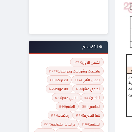
📂 الأقسام
الفصل الاول
(1721)
ملخصات وشروحات ومراجعات
(1273)
الفصل الثاني
اختبارات
(837)
(884)
الحادي عشر
لغة عربية
(745)
(750)
التاسع
الثاني عشر
(613)
(658)
الخامس
العاشر
(566)
(581)
لغة انجليزية
رياضيات
(521)
(551)
اسلامية
دراسات اجتماعية
(500)
(516)