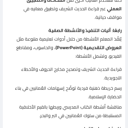
كما تُستخدم أساليب أخرى مثل
المحاكاة والتطبيق
العملي
عبر قراءة الحديث الشريف وتطبيق معانيه في
مواقف حياتية.
رابعًا: آليات التنفيذ والأنشطة الصفية
يُنفّذ المعلم الأنشطة من خلال أدوات تعليمية متنوعة مثل
العروض التقديمية (PowerPoint)
، والحاسوب، ومقاطع
الفيديو. وتشمل الأنشطة:
قراءة الحديث الشريف وتصحيح مخارج الحروف والأخطاء
التجويدية.
رسم خريطة ذهنية فردية توضّح إسهامات العُمانيين في بناء
الحضارة الإسلامية.
مناقشة أنشطة الكتاب المدرسي وربطها بالقيم الأخلاقية
المستنبطة من سلوك العُمانيين في البر والبحر.