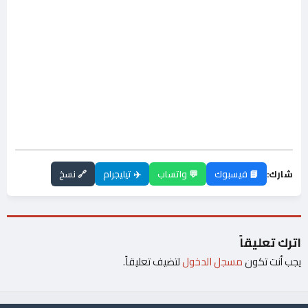
شارك:
📘 فيسبوك
💬 واتساب
✈️ تيليجرام
🔗 نسخ
اترك تعليقاً
يجب أنت تكون
مسجل الدخول
لتضيف تعليقاً.