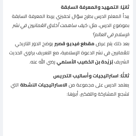
ثانيًا: التمهيد والمعرفة السابقة
يبدأ المعلم الدرس بطرح سؤال تحفيزي يربط المعرفة السابقة
بموضوع الدرس، مثل:
كيف ساهمت أخلاق العُمانيين في نشر
الإسلام في العالم؟
بعد ذلك يتم عرض
مقطع فيديو قصير
يوضح الدور التاريخي
للعُمانيين في نشر الدعوة الإسلامية، مع التعريف براوي الحديث
الشريف
بُرَيْدة بن الحُصَيب الأسلمي
رضي الله عنه.
ثالثًا: استراتيجيات وأساليب التدريس
يعتمد الدرس على مجموعة من
الاستراتيجيات النشطة
التي
تشجع المشاركة والتفكير، أبرزها: