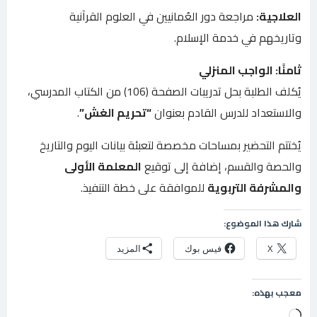
العلاجية:
مراجعة دور العُمانيين في العلوم القرآنية
وتاريخهم في خدمة الإسلام.
ثامنًا: الواجب المنزلي
يُكلف الطلبة بحل تدريبات الصفحة (106) من الكتاب المدرسي،
والاستعداد للدرس القادم بعنوان
“تحريم الغش”
.
يُختتم التحضير بمساحات مخصصة لتعبئة بيانات اليوم والتاريخ
والحصة والقسم، إضافة إلى توقيع
المعلمة الأولى
والمشرفة التربوية
للموافقة على خطة التنفيذ.
شارك هذا الموضوع:
X
فيس بوك
المزيد
معجب بهذه:
جاري