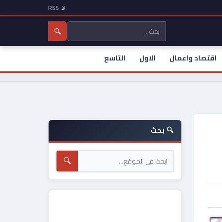
📡 RSS
🔍
اقتصاد واعمال
الاول
التاسع
🔍 بحث
🔍