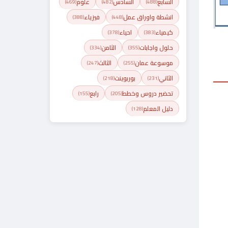
السابع
السادس
علوم
(469)
(482)
(488)
انشطة واوراق عمل
فيزياء
(388)
(448)
كيمياء
احياء
(378)
(383)
حلول واجابات
الثامن
(334)
(355)
موسوعة عمان
الثالث
(247)
(255)
الثاني
بوربوينت
(218)
(231)
تحضير دروس وخطط
رابع
(155)
(205)
دليل المعلم
(128)