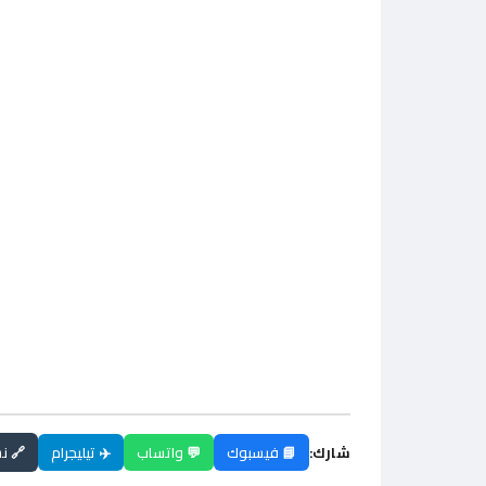
شارك:
📘 فيسبوك
💬 واتساب
✈️ تيليجرام
🔗 ن