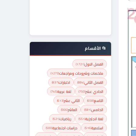
📂 الأقسام
الفصل الاول
(1721)
ملخصات وشروحات ومراجعات
(1273)
الفصل الثاني
اختبارات
(837)
(884)
الحادي عشر
لغة عربية
(745)
(750)
التاسع
الثاني عشر
(613)
(658)
الخامس
العاشر
(566)
(581)
لغة انجليزية
رياضيات
(521)
(551)
اسلامية
دراسات اجتماعية
(500)
(516)