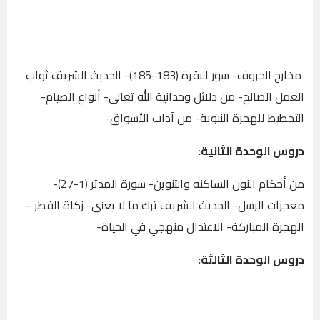
مخارج الحروف- سور البقرة (183-185)- الحديث الشريف ثواب
العمل الصالح- من دلائل وحدانية الله تعالى- أنواع الصيام-
التخطيط للهجرة النبوية- من آداب الأسواق-
دروس الوحدة الثانية
:
من أحكام النون الساكنه والتنوين- سورة المدثر (1-27)-
معجزات الرسل- الحديث الشريف ترك ما لا يعني- زكاة الفطر –
الهجرة المباركة- الاعتدال منهجي في الحياة-
دروس الوحدة الثالثة
: