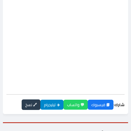
شارك:
📘 فيسبوك
💬 واتساب
✈️ تيليجرام
🔗 نسخ