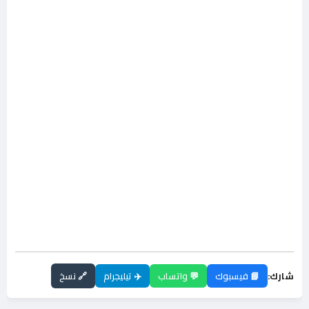
شارك:
📘 فيسبوك
💬 واتساب
✈️ تيليجرام
🔗 نسخ