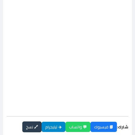
شارك:
📘 فيسبوك
💬 واتساب
✈️ تيليجرام
🔗 نسخ