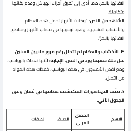
التقائها بالبحر، مما أدى إلى تفرق أجزاء الهياكل وعدم بقائها
متكاملة.
الشاهد من النص:
“وكانت الأنهار تحمل هذه العظام
والأخشاب المتحجرة، وتعيد ترسيبها في مصاب الأنهار ومناطق
التقائها بالبحر”.
٣. الأخشاب والعظام لم تتحلل رغم مرور ملايين السنين.
علل ذلك حسبما ورد في النص.
الإجابة:
لأنها تغطت بالرواسب،
ومع نقص الأكسجين في هذه الرواسب، حُفظت هذه المواد
من التحلل.
٤. صنّف الديناصورات المكتشفة عظامها في عُمان وفق
الجدول الآتي:
المعنى
الاسم
الصنف
الصفات
العربي