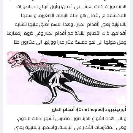
الديناصورات كانت تعيش في عُمان؛ وأول أنواع الديناصورات
المكتشفة في عُمان هو اكلة النباتات الصغيرة، واسمها
باللاتينية يعني (أقدام الطير)، وهذا الاسم أُطلق عليها لتشابه
أقدامها ذات الأصابع الثلاثة مع أقدام الطير وفي ذروة ازدهارها
وصل طولها الى نحو خمسة عشر مترا ووزنها الى عشرون طنا.
أورنيثيبود (Ornithopod): أقدام الطير
وثاني هذه الأنواع الديناصور المفترس أشهر آكلات اللحوم،
وهي المفترسات الأكبر على اليابسة، واسمها باللاتينية يعني