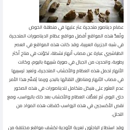
عضام ديناصور متحجرة عثر عليها في منطقة الخوض
وتُعدُّ هذه المواقع أفضل مواقع عظام الديناصورات المتحجرة
في شبه الجزيرة العربية، وقد كانت هذه المواقع في العصر
الطباشيري عبارة عن مصاب أنهار نشطة، تكوّنت في مناخ أكثر
رطوبة، وانحدرت من الجبال في صورة شبيهة باليوم، وكانت
الأنهار تحمل هذه العظام والأخشاب المتحجرة، وتعيد ترسيبها
في مصاب الأنهار ومناطق التقائها بالبحر، وربما يُفسَّر هذا الأمر
عدم العثور على هيكل متكامل للديناصورات في هذه الصخور
حتى اليوم، ثم تغطَّت العظام والأخشاب بعد ذلك بالرواسب، ومع
نقص الأكسجين في هذه الرواسب حُفظت هذه المواد من
التحلل.
وقد استطاع الباحثون تعرية الأودية لكشف مواقع مختلفة من