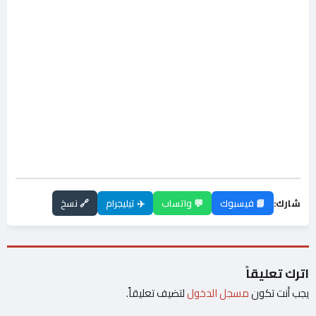
شارك:
📘 فيسبوك
💬 واتساب
✈️ تيليجرام
🔗 نسخ
اترك تعليقاً
يجب أنت تكون
مسجل الدخول
لتضيف تعليقاً.