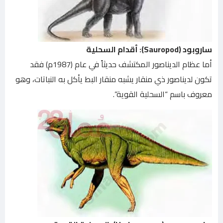
ساروبود (Sauropod): أقدام السحلية
أما عظام الديناصور المكتشف حديثاً في عام (1987م) فقد
تكون لديناصور ذي منقار يشبه منقار البط يأكل به النباتات، وهو
معروف باسم “السحلية القوية”.