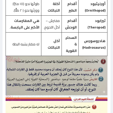
أورنيثبود
أقدام
آكلة
طولُها نحو (١٥ مترًا)
(Ornithopod)
الطير
النباتات
ووزنُها نحو (٢٠ طنًّا).
ثيرابود
أقدام
مفترسٌ –
هي المفترسات
(Theropod)
الوحش
آكلُ اللحومِ.
الأكبر على اليابسة.
السحلي
هادروسورس
آكل
ة
له منقار يشبه البطة
(Hadrosaurus)
النباتات
القوية