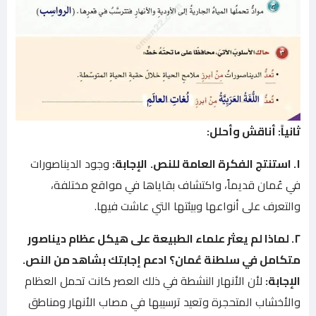
ثانياً: أناقش وأحلل:
١. استنتج الفكرة العامة للنص.
الإجابة:
وجود الديناصورات
في عُمان قديماً، واكتشاف بقاياها في مواقع مختلفة،
والتعرف على أنواعها وبيئتها التي عاشت فيها.
٢. لماذا لم يعثر علماء الطبيعة على هيكل عظام ديناصور
متكامل في سلطنة عُمان؟ ادعم إجابتك بشاهد من النص.
الإجابة:
لأن الأنهار النشطة في ذلك العصر كانت تحمل العظام
والأخشاب المتحجرة وتعيد ترسيبها في مصاب الأنهار ومناطق