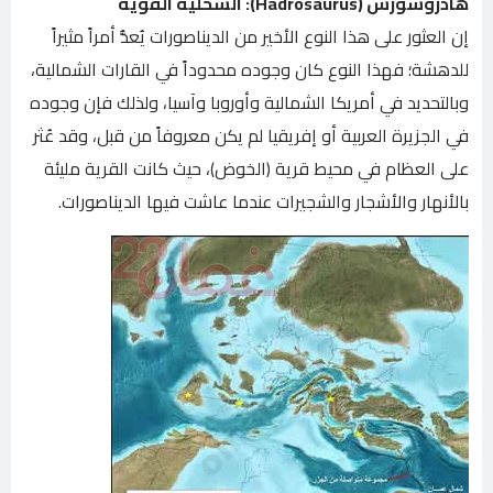
هادروسورس (Hadrosaurus): السحلية القوية
إن العثور على هذا النوع الأخير من الديناصورات يُعدُّ أمراً مثيراً
للدهشة؛ فهذا النوع كان وجوده محدوداً في القارات الشمالية،
وبالتحديد في أمريكا الشمالية وأوروبا وآسيا، ولذلك فإن وجوده
في الجزيرة العربية أو إفريقيا لم يكن معروفاً من قبل، وقد عُثر
على العظام في محيط قرية (الخوض)، حيث كانت القرية مليئة
بالأنهار والأشجار والشجيرات عندما عاشت فيها الديناصورات.