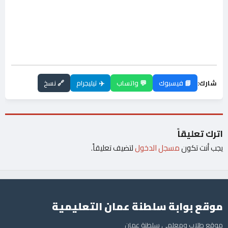
شارك:
📘 فيسبوك
💬 واتساب
✈️ تيليجرام
🔗 نسخ
اترك تعليقاً
يجب أنت تكون
مسجل الدخول
لتضيف تعليقاً.
موقع بوابة سلطنة عمان التعليمية
موقع طلاب ومعلمي سلطنة عمان