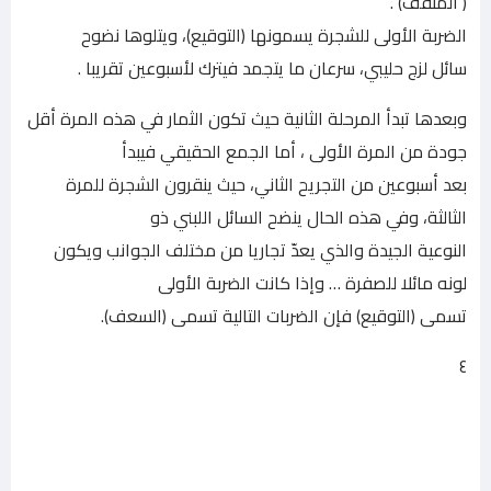
( المنقف) .
الضربة الأولى للشجرة يسمونها (التوقيع)، ويتلوها نضوح
سائل لزج حليبي، سرعان ما يتجمد فيترك لأسبوعين تقريبا .
وبعدها تبدأ المرحلة الثانية حيث تكون الثمار في هذه المرة أقل
جودة من المرة الأولى ، أما الجمع الحقيقي فيبدأ
بعد أسبوعين من التجريح الثاني، حيث ينقرون الشجرة للمرة
الثالثة، وفي هذه الحال ينضح السائل اللبني ذو
النوعية الجيدة والذي يعدّ تجاريا من مختلف الجوانب ويكون
لونه مائلا للصفرة … وإذا كانت الضربة الأولى
تسمى (التوقيع) فإن الضربات التالية تسمى (السعف).
٤