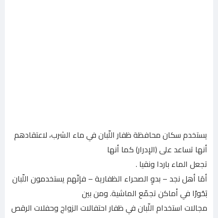
يستخدم سكان محافظة ظفار اللّبان في ماء الشرب، لاعتقادهم
أنها تساعد على (الإدرار) كما أنها
تجعل الماء باردا ونقيا .
أمَا أهل نجد – بدوِ الصحراء الظفارية – فإنّهم يستخدمون اللّبان
بَحُورًا في أماكن تجمّع الماشية. ومن بين
مجالات استخدام اللّبان في ظفار احتفالات الزواج وحفلات الرقص