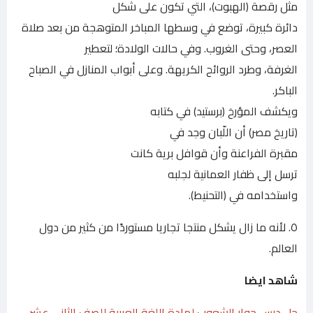
مثل رقصة (الهبوت)، التي تكون على شكل
دائرة كبيرة، توضع في وسطها المباخر المتوهجة من بعد صلاة
العصر، وحتى الغروب. وفي حالات الولادة؛ لتعطير
الغرفة، وطرد الروائح الكريهة. وعلى أبواب المنازل في الصباح
الباكر.
ويكشف المؤرخ (برستيد) في كتابه
(تاريخ مصر) أن اللّبان وجد في
مقبرة الفراعنة وأن قوافل برية كانت
ترسل إلى ظفار العمانية لجلبه
واستخدامه في (التحنيط).
٥. لأنه ما زال يشكل منتجا تجاريا مستوردًا من كثير من دول
العالم.
شاهد ايضا
حل درس حوار الشعوب لمادة اللغة العربية للصف الثاني عشر