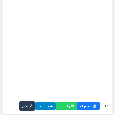
شارك:
📘 فيسبوك
💬 واتساب
✈️ تيليجرام
🔗 نسخ