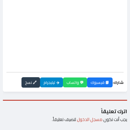
شارك:
📘 فيسبوك
💬 واتساب
✈️ تيليجرام
🔗 نسخ
اترك تعليقاً
يجب أنت تكون
مسجل الدخول
لتضيف تعليقاً.