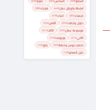
السابع
السادس
علوم
(469)
(482)
(488)
انشطة واوراق عمل
فيزياء
(388)
(448)
كيمياء
احياء
(378)
(383)
حلول واجابات
الثامن
(334)
(355)
موسوعة عمان
الثالث
(247)
(255)
الثاني
بوربوينت
(218)
(231)
تحضير دروس وخطط
رابع
(155)
(205)
دليل المعلم
(128)