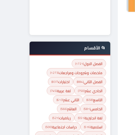
📂 الأقسام
الفصل الاول
(1721)
ملخصات وشروحات ومراجعات
(1273)
الفصل الثاني
اختبارات
(837)
(884)
الحادي عشر
لغة عربية
(745)
(750)
التاسع
الثاني عشر
(613)
(658)
الخامس
العاشر
(566)
(581)
لغة انجليزية
رياضيات
(521)
(551)
اسلامية
دراسات اجتماعية
(500)
(516)