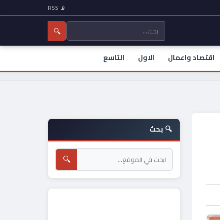
📡 RSS
🔍
اقتصاد واعمال
الاول
التاسع
🔍 بحث
🔍