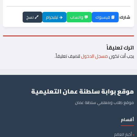
شارك:
📘 فيسبوك
💬 واتساب
✈️ تيليجرام
🔗 نسخ
اترك تعليقاً
يجب أنت تكون
مسجل الدخول
لتضيف تعليقاً.
موقع بوابة سلطنة عمان التعليمية
موقع طلاب ومعلمي سلطنة عمان
أقسام
أخبار العالم