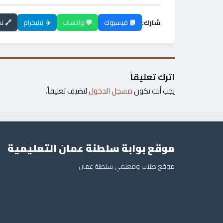
شارك:
📘 فيسبوك
💬 واتساب
✈️ تيليجرام
🔗 ن
اترك تعليقاً
يجب أنت تكون
مسجل الدخول
لتضيف تعليقاً.
موقع بوابة سلطنة عمان التعليمية
موقع طلاب ومعلمي سلطنة عمان