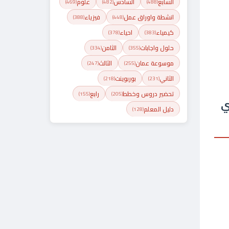
السابع
السادس
علوم
(469)
(482)
(488)
انشطة واوراق عمل
فيزياء
(388)
(448)
كيمياء
احياء
(378)
(383)
حلول واجابات
الثامن
(334)
(355)
موسوعة عمان
الثالث
(247)
(255)
الثاني
بوربوينت
(218)
(231)
تحضير دروس وخطط
رابع
(155)
(205)
ي
دليل المعلم
(128)