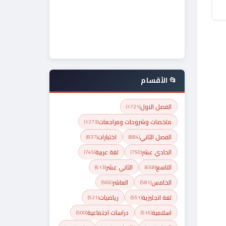
📂 الأقسام
الفصل الاول
(1721)
ملخصات وشروحات ومراجعات
(1273)
الفصل الثاني
اختبارات
(837)
(884)
الحادي عشر
لغة عربية
(745)
(750)
التاسع
الثاني عشر
(613)
(658)
الخامس
العاشر
(566)
(581)
لغة انجليزية
رياضيات
(521)
(551)
اسلامية
دراسات اجتماعية
(500)
(516)