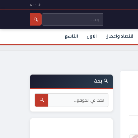
📡 RSS
🔍
اقتصاد واعمال
الاول
التاسع
🔍 بحث
🔍