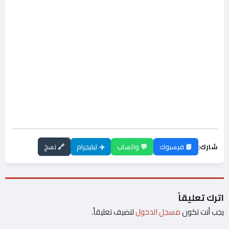
شارك:
📘 فيسبوك
💬 واتساب
✈️ تيليجرام
🔗 نسخ
اترك تعليقاً
يجب أنت تكون
مسجل الدخول
لتضيف تعليقاً.