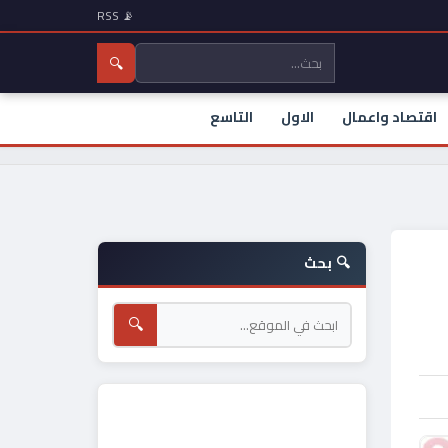
📡 RSS
🔍
اقتصاد واعمال
الاول
التاسع
🔍 بحث
🔍