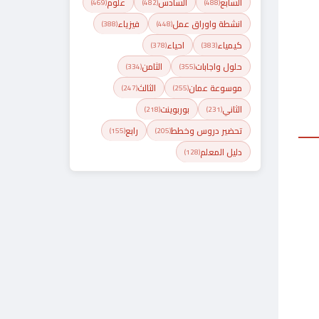
السابع
السادس
علوم
(469)
(482)
(488)
انشطة واوراق عمل
فيزياء
(388)
(448)
كيمياء
احياء
(378)
(383)
حلول واجابات
الثامن
(334)
(355)
موسوعة عمان
الثالث
(247)
(255)
الثاني
بوربوينت
(218)
(231)
تحضير دروس وخطط
رابع
(155)
(205)
دليل المعلم
(128)