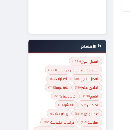
📂 الأقسام
الفصل الاول
(1721)
ملخصات وشروحات ومراجعات
(1273)
الفصل الثاني
اختبارات
(837)
(884)
الحادي عشر
لغة عربية
(745)
(750)
التاسع
الثاني عشر
(613)
(658)
الخامس
العاشر
(566)
(581)
لغة انجليزية
رياضيات
(521)
(551)
اسلامية
دراسات اجتماعية
(500)
(516)