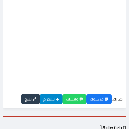
شارك:
📘 فيسبوك
💬 واتساب
✈️ تيليجرام
🔗 نسخ
اترك تعليقاً