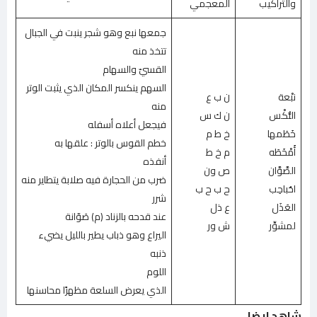
والتراكيب
المعجمي
جمعها نبع وهو شجر ينبت في الجبال
تتخذ منه
القسيّ والسهام
السهم ينكسر المكان الذي يثبت الوتر
نبْعة
ن ب ع
منه
النُّكْس
ن ك س
فيجعل أعلاه أسفله
خَطَمها
خ ط م
خطم القوس بالوتر : علقها به
أَمْخَطَه
م خ ط
أنفذه
الصَّوَّان
ص ون
ضرب من الحجارة فيه صلابة يتطاير منه
احُباحِب
ح ب ح ب
شرر
العَذَل
ع ذل
عند قدحه بالزناد (م) صَوّانة
لمشوِّر
ش ور
اليراع وهو ذباب يطير بالليل يضيء
ذنبه
اللوم
الذي يعرض السلعة مظهرًا محاسنها
شاهد ايضا