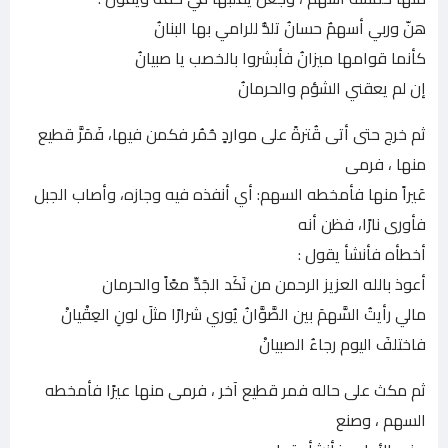
هنّ وربي أسهمٌ حسانُ تلذُّ للرامي بها البنانُ
كأنما قوامها ميزانُ فأبشروا بالخصب يا صبيانُ
إن لم يعقني الشؤم والحرمانُ
ثم خرج حتى أتى قُترةً على مواردٍ حُمُر فكمن فيها، فَمَرَّ قطيع
منها ، فرمى
عَيراً منها فأمخطه السهم: أي أنفذه فيه وجازه، وأصاب الجبل
فأورى نارًا، فظن أنه
أخطأه فأنشأ يقول :
أعوذ بالله العزيز الرحمن من نَكَد الجَدِّ معًاً والحرمان
مالي رأيتُ السَّهمَ بين الصَّوَّانُ يُوري شرارًا مثلَ لونِ العِقْيانْ
فاختلفَ اليوم رجاءُ الصبيانْ
ثم مكث على حاله فمر قطيع آخر ، فرمى منها عيرًا فأمخطه
السهم ، وصنع