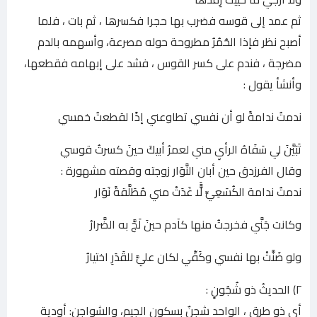
ثم عمد إلى قوسه فضرب بها حجرا فكسرها ، ثم بات ، فلما
أصبح نظر فإذا الحُمُرُ مطروحة حوله مصرعة، وأسهمه بالدم
مضرجة ، فندم على كسر القوس ، فشد على إبهامه فقطعها،
وأنشأ يقول :
ندمتُ ندامةً لو أن نفسي تطاوعني إذًا لقطعتُ خمسي
تَبَيَّنَ لي سَفَاهُ الرأيِ مني لعمرُ أبيكَ حينَ كسرتُ قوسي
وقال الفرزدق حين أبان النَّوَار زوجته وقصته مشهورة :
ندمتُ ندامة الكُسَعِيِّ لًَّا غَدَتْ مني مُطَلَّقةً نَوَار
وكانت جَنَّي فخرجتُ منها كآدم حينَ لَجَّ به الضَّرارُ
ولو ضَنَّتْ بها نفسي وكَفِّي لكان عليَّ للقَدَرِ اختيارُ
٢) الحديثُ ذو شُجُونٍ :
أي ذو طرقٍ ، الواحد شجنٌ بسكون الجيم، والشواجن: أودية