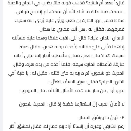
قال: أسعد أم سُعَيد؟ فذهب قوله مثلاً يضرب في النجاح والخيبة
، فمكث ضبة بذلك ما شاء الله أن يمكث، ثم إنه حج فوافى
عكاظ فلقي بها الحارث بن كعب ورأى عليه يُردي ابنه سعيد،
فعرفهما، فقال له : هل أنت مخبري ما هذان
البردان اللذان عليك؟ قال: بلى، لقيت غلامًا وهما عليه فسألته
إياهما فأبى عَليَّ فقتلته وأخذت برديه هذين، فقال ضبة:
بسيفك هذا؟ قال: نعم ، فقال: فأعطنيه أنظر إليه فإني أظنه
صارمًا، فأعطاه الحارث سيفه، فلما أخذه من يده هزه، وقال:
الحديث ذو شجون، ثم ضربه به حتى قتله ، فقيل له : يا ضبة أفي
الشهر الحرام؟ فقال: سبق السيفُ العَذَلَ ؛
فهو أول من سار عنه هذه الأمثال الثلاثة . قال الفرزدق :
لا تأمننَّ الحرب إنّ استعارَها كضبة إذ قال : الحديث شجونُ
٣- دُونَ ذا وينفُقُ الحمار:
زعم الشرقي وغيره أن إنسانًا أراد بيع حمارٍ له، فقال لمشوَّر: أَطْرِ