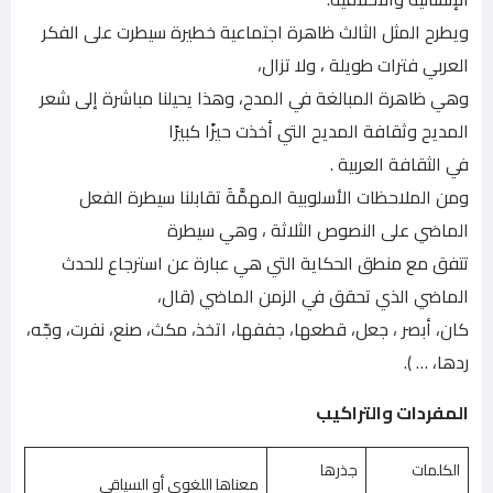
ويطرح المثل الثالث ظاهرة اجتماعية خطيرة سيطرت على الفكر
العربي فترات طويلة ، ولا تزال،
وهي ظاهرة المبالغة في المدح، وهذا يحيلنا مباشرة إلى شعر
المديح وثقافة المديح التي أخذت حيزًا كبيرًا
في الثقافة العربية .
ومن الملاحظات الأسلوبية المهمَّةَ تقابلنا سيطرة الفعل
الماضي على النصوص الثلاثة ، وهي سيطرة
تتفق مع منطق الحكاية التي هي عبارة عن استرجاع للحدث
الماضي الذي تحقق في الزمن الماضي (قال،
كان، أبصر ، جعل، قطعها، جففها، اتخذ، مكث، صنع، نفرت، وجّه،
ردها، … ).
المفردات والتراكيب
الكلمات
جذرها
معناها اللغوى أو السياقي