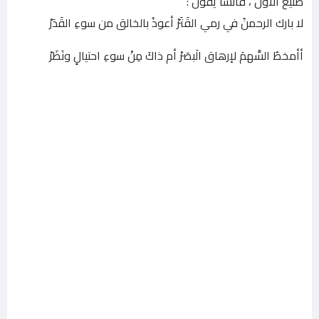
صنيع الأول ، فأنشأ يقول :
لا بارك الرحمنُ في رمي القَتَرْ أعوذُ بالخالق من سوءِ القَدَرْ
أأمخطُ السَّهمَ لإرهاق الَبصَرْ أم ذاكَ مِنْ سوءِ احتيالٍ ونَظَرْ