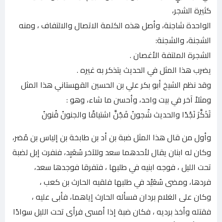
كثيرة الشجر،
الواحدة شاجنة، وأصل هذه الكلمة الاتصال والالتفاف ، ومنه
الشجنة، والشجنة:
الشجرة الملتفة الأغصان .
يضرب هذا المثل في الحدیث يتذكر به غيره .
وقد نظم الشيخ أبو بكر علي بن الحسين القهستاني هذا المثل
ومثلاً آخر في بيت واحد، وأحسن ما شاء، وهو :
تَذَكَّرَ نَجْدًا والحديث شُجونُ فَجُنَّ اشتياقًا والجنونُ قُنونُ
وأول من قال هذا المثل ضبة بن أد بن طابخة بن إلياس بن مُضر،
وكان له ابنان يقال لأحدهما سعد وللآخر سُعَيِد، فنفرت إبل لضبة
تحت الليل ، فوجه ابنيه في طلبها ، فتفرقا فوجدها سعد،
فردها، ومضى سُعَيْد في طلبها فلقيه الحارث بن كعب ،
وكان على الغلام بردان فسأله الحارث إياهما، فأبى عليه ،
فقتله وأخذ برديه ، فكان ضبة إذا أمسى فرأى تحت الليل سوادًا