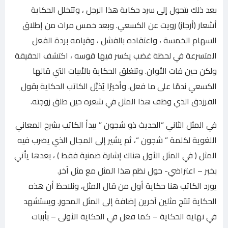
بعد ذلك يتحول إلى سرد حكاية هذا الرجل ، وتتخلل الحكاية
أشعار (أرجاز) رويت عن الكسعي. وبعد خمس مرات من إطلاق
السهام الخمسة ، واعتقاده بالفشل ، وقيامه بردة الفعل
المتسرعة في لحظة غضب يكسر فيها قوسه ، اكتشف الحقيقة
ولكن حين فات الأوان. وتنغلق الحكاية بالأبيات التي قالها
الكسعي ندمًا على ما فعل. وأخيرًا يُذيِّل الكاتب الحكاية بقول
الفرزدق الذي وظف هذا المثل في شعره حین طلق زوجته.
في المثل الثاني “الحديث ذو شجون ” يبدأ الكاتب بشرح المعاني
اللغوية لكلمة ” شجون “، ثم يشير إلى المجال الذي يضرب فيه
المثل ( في المثل الأول هناك إشارة ضمنية فقط ) ، بعدها يأتي
بخبر – اعتراضي- حول نظم هذا المثل مع مثل آخر.
يورد الكاتب هنا حكاية أول من قال المثل، ونلاحظ أن هذه
الحكاية تنتج مثلين آخرين إضافة إلى المثل المحور. ويستشهد
في نهاية الحكاية – كما فعل في الحكاية الأولى – بأبيات