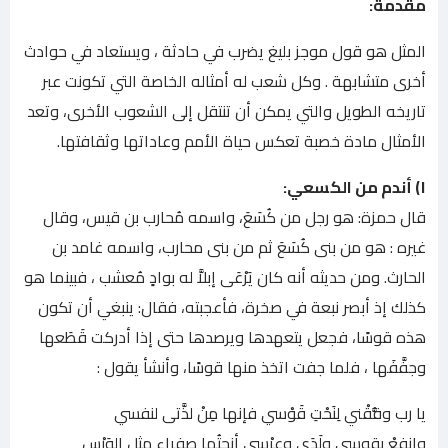
مقدمة:
المثل هو قول موجز بليغ يضرب في حادثة ، ويستعاد في حوادث
أخرى متشابهة . وكل شعب له أمثاله الخاصة التي تكونت عبر
تاريخه الطويل والتي يمكن أن تنتقل إلى الشعوب الأخرى، وتعد
الأمثال مادة خصبة تعكس حياة الأمم وعاداتها وثقافتها.
١) أندم من الكسعي:
قال حمزة: هو رجل من كُسَعَ، واسمه مُحارب بن قيس، وقال
غيره : هو من بنى كُسَعَ ثم من بنى محارب، واسمه غامد بن
الحارث. ومن حديثه أنه كان يَرْعَى إبلاَّ له بوادٍ مُعشب ، فبينما هو
كذلك إذ أبصر نبعة في صخرة، فأعجبته، فقال: ينبغي أن تكون
هذه قوسًا، فجعل يتعهدها ويرصدها حتى إذا أدركت قَطَعها
وجفَّفَها ، فلما جفت اتخذ منها قوسًا، وأنشأ يقول :
يا رب وقُّقْني لِنَحْتِ قَوْسي فإنها مِنْ لذَّتى لنفسي
وانفعْ بقوسىٍ ولَدَي وعِرْسي أنحتُها صفراء مثل الوَرْسِ