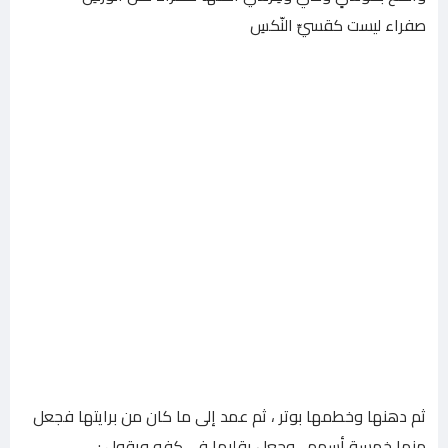
صفراء ليست كقسيِّ النّكسِ
ثم دهنها وخطمها بوتر ، ثم عمد إلى ما كان من برايتها فجعل
منها خمسة أسهم ، وجعل يقلبها في كفه ويقول :