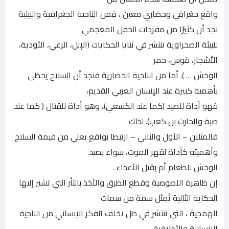
واقع جغرافي وحضاري معين ، فمن الناحية الجغرافية والبيئية
نجد أن كثيرًا من مفردات الحقل المعجمي
للبيئة الصحراوية تنتشر في ثنايا الحكايات (الإبل، الرعي، الأودية،
الأشجار، قوس، حمر
الوحش … ). أما من الناحية الحضارية فنجد أن السلاح يحظى
بأهمية كبيرة عند الإنسان العربي القديم،
فهو أداة للصيد (كما عند الكسعي)، وهو أداة للقتال ( كما عند
ضبة والحارث بن كعب). لذلك
فالمثلان – الأول والثاني – ارتبطا بواقع يعلي من قيمة السلاح
وأهميته كأداة لقهر الموت، سواء بصيد
الوحش للطعام أم بقتل الأعداء .
إن ظاهرة اللصوصية وقطع الطرق والأخذ بالثأر التي تشير إليها
الحكاية الثانية تُمثل سمة من سمات
الهمجية ، التي تنتشر في ظل تخلف الفكر الإنساني من الناحية
الإنسانية والأخلاقية.