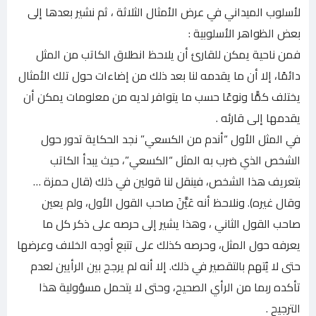
لأسلوب الميداني في عرض الأمثال الثلاثة ، ثم نشير بعدها إلى
بعض الظواهر الأسلوبية :
فمن ناحية يمكن للقارئ أن يلاحظ انطلاق الكاتب من المثل
دائمًا، إلا أن ما يقدمه لنا بعد ذلك من إضاءات حول تلك الأمثال
يختلف كمًّا ونوعًا حسب ما يتوافر لديه من معلومات يمكن أن
يقدمها إلی قارئه .
في المثل الأول “أندم من الكسعي” نجد الحكاية تدور حول
الشخص الذي ضرب به المثل “الكسعي”، حيث يبدأ الكاتب
بتعريف هذا الشخص، فينقل لنا قولين في ذلك (قال حمزة …
وقال غيره). ونلاحظ أنه عَيَّنَ صاحب القول الأول، ولم يعين
صاحب القول الثاني ، وهذا يشير إلى حرصه على ذكر كل ما
يعرفه حول المثل، وحرصه كذلك على تتبع أوجه الخلاف وعرضها
حتى لا يُتهم بالتقصير في ذلك. إلا أنه لم يرجح بين الرأيين لعدم
تأكده ربما من الرأي الصحيح، وحتى لا يتحمل مسؤولية هذا
الترجيح .