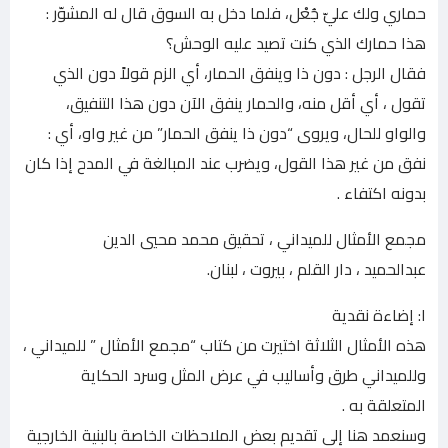
حماري ولك عليّ جُعْل، فلما دخل به السوق قال له المشوّر :
هذا حمارك الذي كنت تصيد عليه الوحش؟
فقال الرجل : دون ذا وينفق الحمار، أي الزم قولاً دون الذي
تقول ، أي أقل منه، والحمار ينفق الآن دون هذا التنفيق،
والواو للحال، ويروى “دون ذا ينفق الحمار” من غير واو، أي :
نفق من غير هذا القول، ويضرب عند المبالغة في المدح إذا كان
بدونه اكتفاء .
مجمع الأمثال للميداني ، تحقيق محمد محيي الدين
عبدالحميد ، دار القلم ، بيروت ، لبنان.
١: إضاءة نقدية
هذه الأمثال الثلاثة اختيرت من كتاب “مجمع الأمثال ” للميداني ،
وللميداني طرق وأساليب في عرض المثل وسرد الحكاية
المتعلقة به .
وسنعمد هنا إلى تقديم بعض الملاحظات الخاصة بالبنية الخارجية