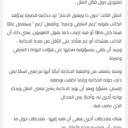
للفرزدق حول قائل المثل .
المثل الثالث “دون ذا وينفق الحمار” ترد حكايته قصيرة يبدؤها
الكاتب بقوله “زعم الشرقي وغيره”. والفعل “زعم ” يستعمل غالبًا
فيما كان باطلاً أو فيه ارتياب كما يقول اللغويون، يعني ذلك أن
الكاتب متشكك أو غير متأكد على الأقل من صحة الحكاية ،
ويريد أن يلقي بمسؤولية صحتها على هؤلاء الرواة ( الشرقي
وغيره).
ومما يضعف من واقعية الحكاية أيضًا أنها لم تعين اسمًا لمن
دارت حوله الحكاية وإنما اكتفت بوصفه
(إنسان، مشوّر). وبعد أن يورد الحكاية يشرح معنى المثل ويذكر
رواية أخرى له، وأخيرًا يبين المجال
الذي يضرب فيه .
هناك ملاحظات أخرى ينبغي أن نتنبه إليها ، ملاحظات حول ما
يمكن أن تعكسه هذه الأمثال من