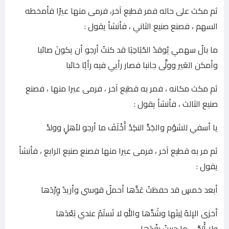
ثم مكث على حاله فمر قطيع آخر، فرمى منها عيرًا فأمخطه
السهم ، فصنع صنيع الثاني ، فأنشأ يقول :
ما بالُ سهمي يُوقدُ الحُبَاحِبَا قد كنتُ أرجو أن يكونَ صائبا
وأمكن العَير وولَّى جانبا فصار رأيي فيه رأيًا خائبا
ثم مكث مكانه ، فمر به قطيع آخر ، فرمى عيرا منها ، فصنع
صنيع الثالث ، فأنشأ يقول :
يا أسفي للشؤم والجَدِّ النكِدْ أَخْلَفَ ما أرجو لأهلٍ وولدْ
ثم مر به قطيع آخر ، فرمى عيرا منها فصنع صنيع الرابع ، فأنشأ
يقول :
أبعد خمسٍ قد حفظتُ عَدَّها أحملُ قوسي وأريدُ وِرْدَها
أخزى الإلهُ لِينَها وشَدَّها واللهِ لا تَسلَمُ عندي بَعْدَها
ولا أُرَجِّي ما حييتُ رِفْدَها