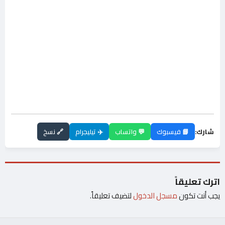
شارك:
📘 فيسبوك
💬 واتساب
✈️ تيليجرام
🔗 نسخ
اترك تعليقاً
يجب أنت تكون
مسجل الدخول
لتضيف تعليقاً.