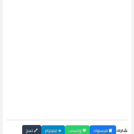
شارك:
📘 فيسبوك
💬 واتساب
✈️ تيليجرام
🔗 نسخ