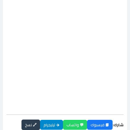
شارك:
📘 فيسبوك
💬 واتساب
✈️ تيليجرام
🔗 نسخ