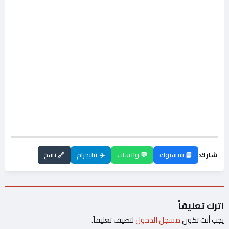
شارك:
📘 فيسبوك
💬 واتساب
✈️ تيليجرام
🔗 نسخ
اترك تعليقاً
يجب أنت تكون
مسجل الدخول
لتضيف تعليقاً.