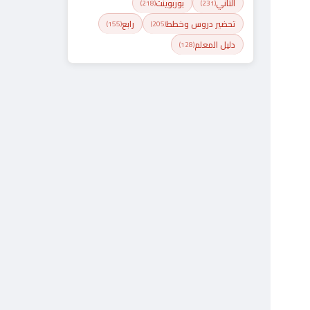
الثاني
بوربوينت
(218)
(231)
تحضير دروس وخطط
رابع
(155)
(205)
دليل المعلم
(128)