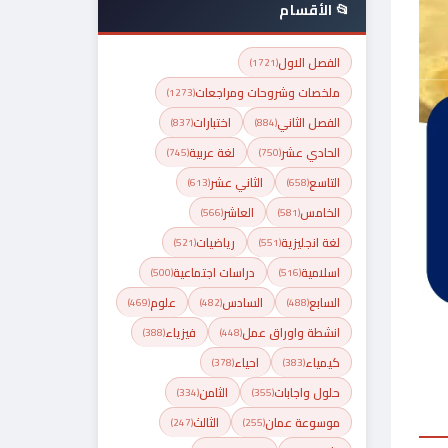
📂 الأقسام
الفصل الاول
(1721)
ملخصات وشروحات ومراجعات
(1273)
الفصل الثاني
اختبارات
(837)
(884)
الحادي عشر
لغة عربية
(745)
(750)
التاسع
الثاني عشر
(613)
(658)
الخامس
العاشر
(566)
(581)
لغة انجليزية
رياضيات
(521)
(551)
اسلامية
دراسات اجتماعية
(500)
(516)
السابع
السادس
علوم
(469)
(482)
(488)
انشطة واوراق عمل
فيزياء
(388)
(448)
كيمياء
احياء
(378)
(383)
حلول واجابات
الثامن
(334)
(355)
موسوعة عمان
الثالث
(247)
(255)