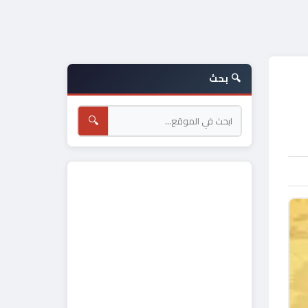
🔍 بحث
🔍