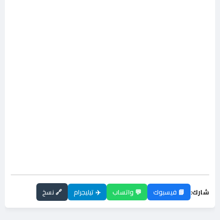
شارك:
📘 فيسبوك
💬 واتساب
✈️ تيليجرام
🔗 نسخ