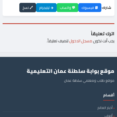
شارك:
📘 فيسبوك
💬 واتساب
✈️ تيليجرام
🔗 نسخ
اترك تعليقاً
يجب أنت تكون
مسجل الدخول
لتضيف تعليقاً.
موقع بوابة سلطنة عمان التعليمية
موقع طلاب ومعلمي سلطنة عمان
أقسام
أخبار العالم
ألعاب