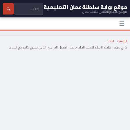
موقع بوابة سلطنة عمان التعليمية
🔍
موقع طلاب ومعلمي سلطنة عمان
☰
الرئيسية
←
احياء
←
شرح دروس مادة الاحياء للصف الحادي عشر الفصل الدراسي الثاني منهج كامبردج الجديد