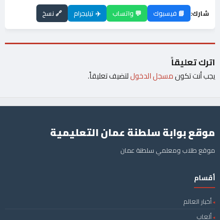
شارك:
📘 فيسبوك
💬 واتساب
✈️ تيليجرام
🔗 نسخ
اترك تعليقاً
يجب أنت تكون
مسجل الدخول
لتضيف تعليقاً.
موقع بوابة سلطنة عمان التعليمية
موقع طلاب ومعلمي سلطنة عمان
أقسام
أخبار العالم
ألعاب