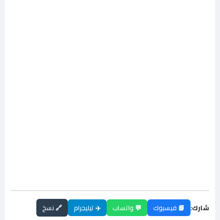
شارك:
📘 فيسبوك
💬 واتساب
✈️ تيليجرام
🔗 نسخ