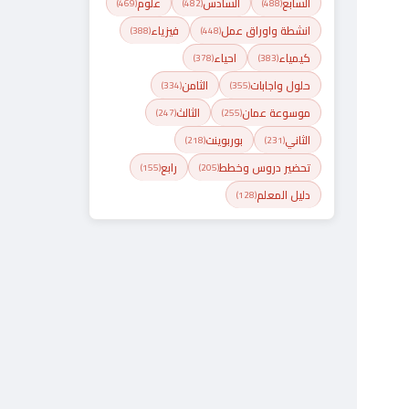
السابع
السادس
علوم
(469)
(482)
(488)
انشطة واوراق عمل
فيزياء
(388)
(448)
كيمياء
احياء
(378)
(383)
حلول واجابات
الثامن
(334)
(355)
موسوعة عمان
الثالث
(247)
(255)
الثاني
بوربوينت
(218)
(231)
تحضير دروس وخطط
رابع
(155)
(205)
دليل المعلم
(128)