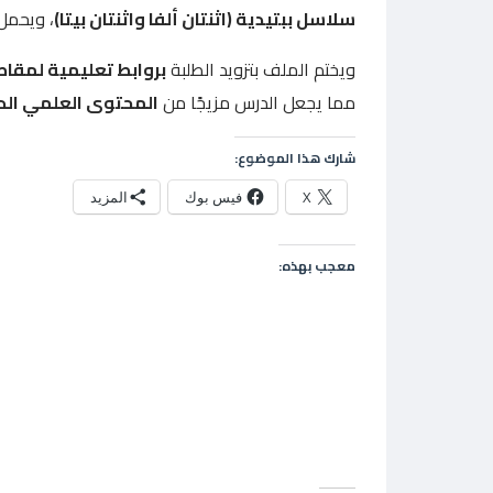
سلاسل ببتيدية (اثنتان ألفا واثنتان بيتا)
، ويحمل
ويختم الملف بتزويد الطلبة
بروابط تعليمية لمقاط
مما يجعل الدرس مزيجًا من
المحتوى العلمي الدق
شارك هذا الموضوع:
X
فيس بوك
المزيد
معجب بهذه: