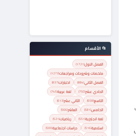
📂 الأقسام
الفصل الاول
(1721)
ملخصات وشروحات ومراجعات
(1273)
الفصل الثاني
اختبارات
(837)
(884)
الحادي عشر
لغة عربية
(745)
(750)
التاسع
الثاني عشر
(613)
(658)
الخامس
العاشر
(566)
(581)
لغة انجليزية
رياضيات
(521)
(551)
اسلامية
دراسات اجتماعية
(500)
(516)