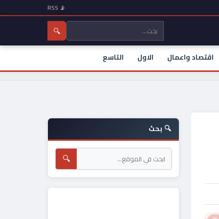
📡 RSS
🔍
اقتصاد واعمال
الاول
التاسع
🔍 بحث
🔍