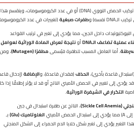
بأنها تغير عشوائي يحدث في تركيب الحمض النووي (DNA) أو في عدد الكروموسومات، وينقسم هذا
الـDNA نفسه) و
طفرات صبغية
(تغييرات في عدد الكروموسومات
 النيوكليوتيدات داخل الجين، مما يؤدي إلى تغير في ترتيب القواعد
اء عملية تضاعف الـDNA
أو
نتيجة تعرض المادة الوراثية لعوامل
سرطنة
. أما العامل المسبب للطفرة فيُسمى
مطفرًا (Mutagen)
، ومن
استبدال قاعدة بأخرى)،
الحذف
(فقدان قاعدة)، و
الإضافة
(إدخال قاعد
د يؤدي إلى تغيير في الحمض الأميني الناتج أو قد لا يؤثر إطلاقًا إذا كا
اصية
التكرار في الشيفرة الوراثية
.
Sickle Cell)
، الناتج عن طفرة استبدال في جين
الغلوتاميك (Glu)
بـ
ا التغير يؤدي إلى تغير شكل خلايا الدم الحمراء إلى الشكل المنجلي