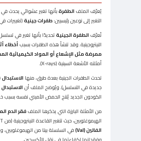
يُعرّف الملف
الطفرة
التغير إلى نوعين رئيسيين:
طفرات جينية
(تغييرات في تركيب 
تُعرّف
الطفرة الجينية
تحديدًا بأنها تغير في تسلسل
النيتروجينية. وقد تنشأ هذه الطفرات بسبب
أخطاء أثن
ممرضة مثل الإشعاع أو المواد الكيميائية الم
أمثلته الأشعة السينية (X-rays).
تحدث الطفرات الجينية بعدة طرق، منها
الاستبدال
(
جديدة في التسلسل). ويُوضح الملف أن
الاستبدال
ق
الكودون الجديد يُنتج الحمض الأميني نفسه بسبب خ
من الأمثلة البارزة التي يذكرها الملف
فقر الدم المنجلي ( Anemia
الهيموغلوبين، حيث تتغير القاعدة النيتروجينية (من T إلى A) مما يؤدي إلى استبدال الحمض الأميني
الفالين (Val)
في السلسلة بيتا من الهيموغلوبين، وهذ
وفقدانها لكفاءتها في نقل الأكسجين.