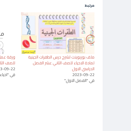
مرتبط
ملف بوربوينت لشرح درس الطفرات الجينية
ورقة عمل 
لمادة الاحياء للصف الثاني عشر الفصل
للصف الثا
الدراسي الاول
3-09-22
2023-09-22
في "احياء"
في "الفصل الاول"