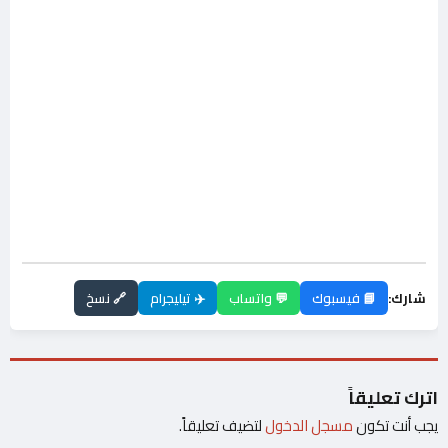
شارك:
📘 فيسبوك
💬 واتساب
✈️ تيليجرام
🔗 نسخ
اترك تعليقاً
يجب أنت تكون
مسجل الدخول
لتضيف تعليقاً.