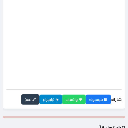
شارك:
📘 فيسبوك
💬 واتساب
✈️ تيليجرام
🔗 نسخ
اترك تعليقاً