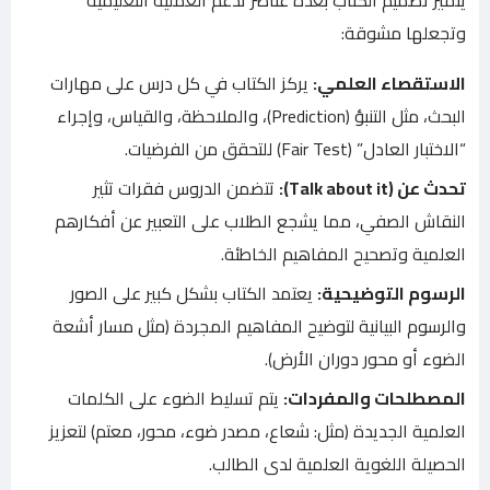
يتميز تصميم الكتاب بعدة عناصر تدعم العملية التعليمية
وتجعلها مشوقة:
الاستقصاء العلمي:
يركز الكتاب في كل درس على مهارات
البحث، مثل التنبؤ (Prediction)، والملاحظة، والقياس، وإجراء
“الاختبار العادل” (Fair Test) للتحقق من الفرضيات.
تحدث عن (Talk about it):
تتضمن الدروس فقرات تثير
النقاش الصفي، مما يشجع الطلاب على التعبير عن أفكارهم
العلمية وتصحيح المفاهيم الخاطئة.
الرسوم التوضيحية:
يعتمد الكتاب بشكل كبير على الصور
والرسوم البيانية لتوضيح المفاهيم المجردة (مثل مسار أشعة
الضوء أو محور دوران الأرض).
المصطلحات والمفردات:
يتم تسليط الضوء على الكلمات
العلمية الجديدة (مثل: شعاع، مصدر ضوء، محور، معتم) لتعزيز
الحصيلة اللغوية العلمية لدى الطالب.