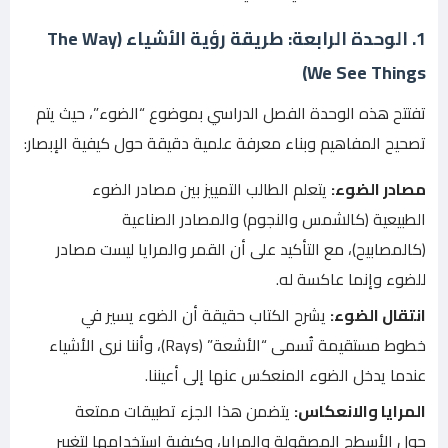
1. الوحدة الرابعة: طريقة رؤية الأشياء (The Way
We See Things)
تفتتح هذه الوحدة الفصل الدراسي بموضوع “الضوء”، حيث يتم
تصحيح المفاهيم وبناء معرفة علمية دقيقة حول كيفية الإبصار:
مصادر الضوء:
يتعلم الطالب التمييز بين مصادر الضوء
الطبيعية (كالشمس والنجوم) والمصادر الصناعية
(كالمصابيح)، مع التأكيد على أن القمر والمرايا ليست مصادر
للضوء وإنما عاكسة له.
انتقال الضوء:
يشرح الكتاب حقيقة أن الضوء يسير في
خطوط مستقيمة تُسمى “الأشعة” (Rays)، وأننا نرى الأشياء
عندما يدخل الضوء المنعكس عنها إلى أعيننا.
المرايا والانعكاس:
يتضمن هذا الجزء تطبيقات ممتعة
حول الأسطح المصقولة والمرايا، وكيفية استخدامها لتغيير