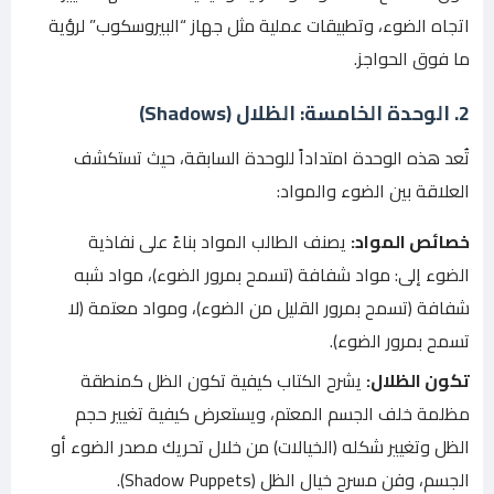
اتجاه الضوء، وتطبيقات عملية مثل جهاز “البيروسكوب” لرؤية
ما فوق الحواجز.
2. الوحدة الخامسة: الظلال (Shadows)
تُعد هذه الوحدة امتداداً للوحدة السابقة، حيث تستكشف
العلاقة بين الضوء والمواد:
خصائص المواد:
يصنف الطالب المواد بناءً على نفاذية
الضوء إلى: مواد شفافة (تسمح بمرور الضوء)، مواد شبه
شفافة (تسمح بمرور القليل من الضوء)، ومواد معتمة (لا
تسمح بمرور الضوء).
تكون الظلال:
يشرح الكتاب كيفية تكون الظل كمنطقة
مظلمة خلف الجسم المعتم، ويستعرض كيفية تغيير حجم
الظل وتغيير شكله (الخيالات) من خلال تحريك مصدر الضوء أو
الجسم، وفن مسرح خيال الظل (Shadow Puppets).