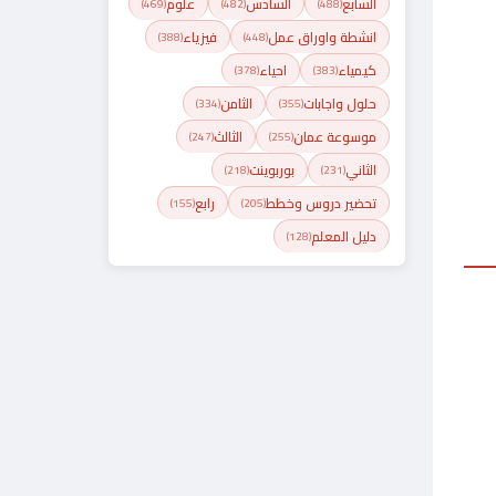
السابع
السادس
علوم
(469)
(482)
(488)
انشطة واوراق عمل
فيزياء
(388)
(448)
كيمياء
احياء
(378)
(383)
حلول واجابات
الثامن
(334)
(355)
موسوعة عمان
الثالث
(247)
(255)
الثاني
بوربوينت
(218)
(231)
تحضير دروس وخطط
رابع
(155)
(205)
دليل المعلم
(128)