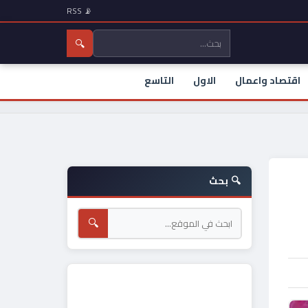
📡 RSS
🔍
اقتصاد واعمال
الاول
التاسع
🔍 بحث
🔍