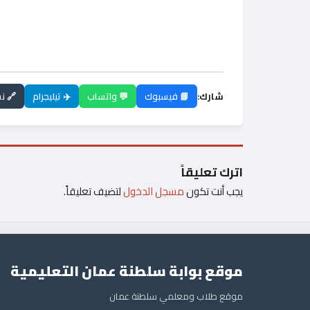
شارك:
📘 فيسبوك
💬 واتساب
✈️ تيليجرام
🔗 ن
اترك تعليقاً
يجب أنت تكون
مسجل الدخول
لتضيف تعليقاً.
موقع بوابة سلطنة عمان التعليمية
موقع طلاب ومعلمي سلطنة عمان