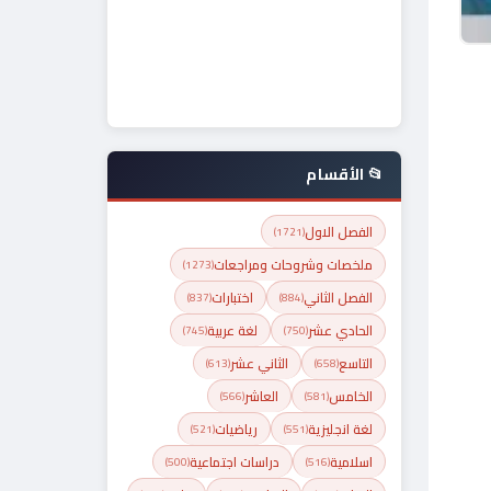
📂 الأقسام
الفصل الاول
(1721)
ملخصات وشروحات ومراجعات
(1273)
الفصل الثاني
اختبارات
(837)
(884)
الحادي عشر
لغة عربية
(745)
(750)
التاسع
الثاني عشر
(613)
(658)
الخامس
العاشر
(566)
(581)
لغة انجليزية
رياضيات
(521)
(551)
اسلامية
دراسات اجتماعية
(500)
(516)