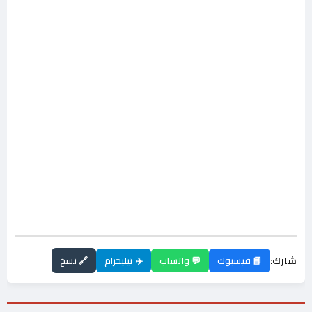
شارك:
📘 فيسبوك
💬 واتساب
✈️ تيليجرام
🔗 نسخ