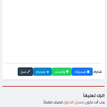
شارك:
📘 فيسبوك
💬 واتساب
✈️ تيليجرام
🔗 نسخ
اترك تعليقاً
يجب أنت تكون
مسجل الدخول
لتضيف تعليقاً.