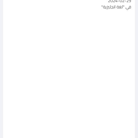
2024-02-29
في "لغة انجليزية"