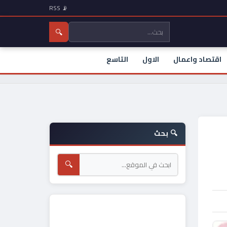
📡 RSS
🔍
اقتصاد واعمال
الاول
التاسع
🔍 بحث
🔍