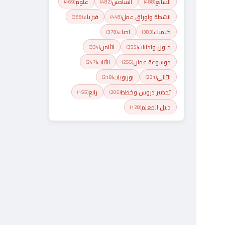
السابع
السادس
علوم
(469)
(482)
(488)
انشطة واوراق عمل
فيزياء
(388)
(448)
كيمياء
احياء
(378)
(383)
حلول واجابات
الثامن
(334)
(355)
موسوعة عمان
الثالث
(247)
(255)
الثاني
بوربوينت
(218)
(231)
تحضير دروس وخطط
رابع
(155)
(205)
دليل المعلم
(128)