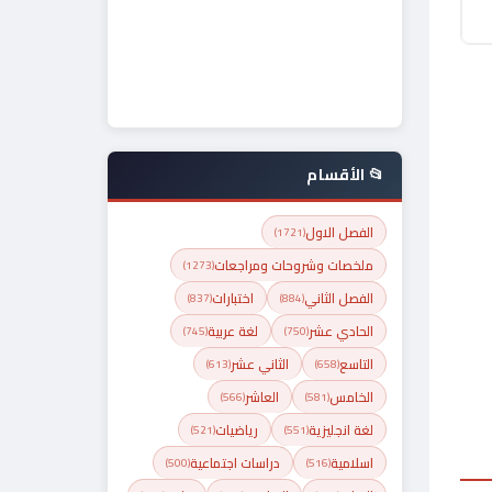
📂 الأقسام
الفصل الاول
(1721)
ملخصات وشروحات ومراجعات
(1273)
الفصل الثاني
اختبارات
(837)
(884)
الحادي عشر
لغة عربية
(745)
(750)
التاسع
الثاني عشر
(613)
(658)
الخامس
العاشر
(566)
(581)
لغة انجليزية
رياضيات
(521)
(551)
اسلامية
دراسات اجتماعية
(500)
(516)