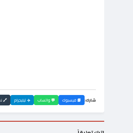
شارك:
📘 فيسبوك
💬 واتساب
✈️ تيليجرام
🔗 ن
اترك تعليقاً