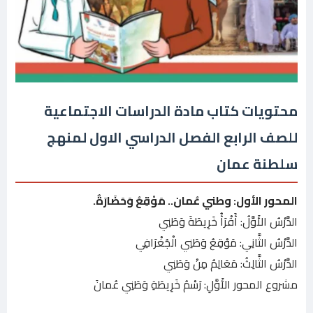
محتويات كتاب مادة الدراسات الاجتماعية
للصف الرابع الفصل الدراسي الاول لمنهج
سلطنة عمان
المحور الأول: وطني عُمان.. مَوْقِعُ وَحَضَارَةٌ.
الدَّرْسُ الأَوَّلُ: أَقْرَأُ خَرِيطَةَ وَطَنِي
الدَّرْسُ الثَّانِي: مَوْقِعُ وَطَنِي الْجُغْرَافِي
الدَّرْسُ الثَّالِثُ: مَعَالِمُ مِنْ وَطَنِي
مشروع المحور الأَوَّلِ: رَسْمُ خَرِيطَةِ وَطَنِي عُمانَ