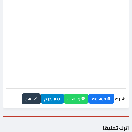
شارك:
📘 فيسبوك
💬 واتساب
✈️ تيليجرام
🔗 نسخ
اترك تعليقاً