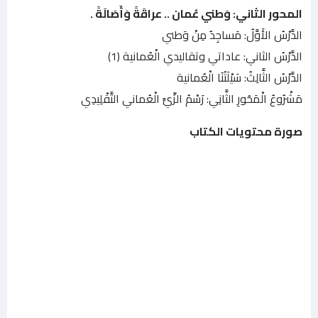
المحور الثاني: وَطني عُمان .. عراقَةً وَأَصَالَةً .
الدَّرْسُ الأَوَّلُ: مَساجِدُ مِنْ وَطني
الدَّرْسُ الثاني: عاداتي وتقاليدي الْعُمانية (1)
الدَّرْسُ الثَّالِثُ: سَيْلَتُنَا الْعُمانية
مَشْرُوعُ الْمَحُورِ الثَّانِي: رَسْمُ الزِّيِّ الْعُماني التَّقْلِيدِي
صورة محتويات الكتاب